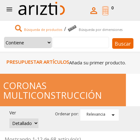
0


/
Búsqueda de productos
Búsqueda por dimensiones
Buscar
PRESUPUESTAR ARTÍCULOS
Añada su primer producto.
CORONAS
MULTICONSTRUCCIÓN
Ver

Ordenar por:
Relevancia
Mostrando 1-12 de 68 artículo(s)