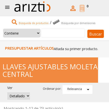
0


/
Búsqueda de productos
Búsqueda por dimensiones
Buscar
PRESUPUESTAR ARTÍCULOS
Añada su primer producto.
LLAVES AJUSTABLES MOLETA
CENTRAL
Ver

Ordenar por:
Relevancia
Mostrando 1-12 de 73 artículo(s)