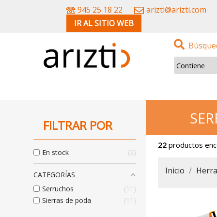
945 25 18 22
arizti@arizti.com
IR AL SITIO WEB
Búsqued
SE
FILTRAR POR
22
productos en
En stock
2
Inicio
Herr
CATEGORÍAS
Serruchos
11
Sierras de poda
11