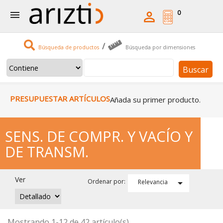
0


/
Búsqueda de productos
Búsqueda por dimensiones
Buscar
PRESUPUESTAR ARTÍCULOS
Añada su primer producto.
SENS. DE COMPR. Y VACÍO Y
DE TRANSM.
Ver

Ordenar por:
Relevancia
Mostrando 1-12 de 42 artículo(s)