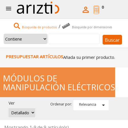
0


/
Búsqueda de productos
Búsqueda por dimensiones
Buscar
PRESUPUESTAR ARTÍCULOS
Añada su primer producto.
MÓDULOS DE
MANIPULACIÓN ELÉCTRICOS
Ver

Ordenar por:
Relevancia
Mostrando 1-9 de 9 artículo(s)