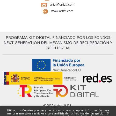
arizti@arizti.com
www.arizti.com
PROGRAMA KIT DIGITAL FINANCIADO POR LOS FONDOS
NEXT GENERATION DEL MECANISMO DE RECUPERACIÓN Y
RESILIENCIA
©2024 Arizti S.L.
Condiciones Generales
Utilizamos Cookies propias y de terceros para recopilar información para
mejorar nuestros servicios y para análisis de tus hábitos de navegación. Si
Política de privacidad