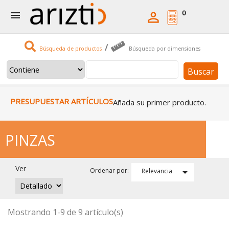
0


/
Búsqueda de productos
Búsqueda por dimensiones
Buscar
PRESUPUESTAR ARTÍCULOS
Añada su primer producto.
PINZAS
Ver

Ordenar por:
Relevancia
Mostrando 1-9 de 9 artículo(s)