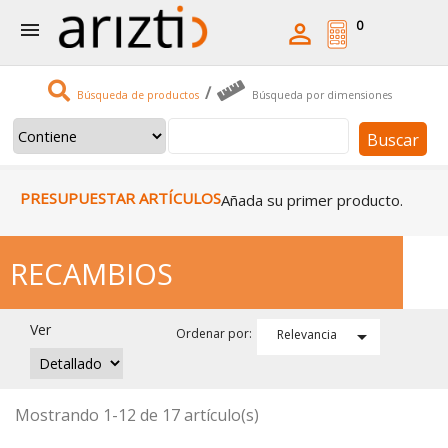
0


/
Búsqueda de productos
Búsqueda por dimensiones
Buscar
PRESUPUESTAR ARTÍCULOS
Añada su primer producto.
RECAMBIOS
Ver

Ordenar por:
Relevancia
Mostrando 1-12 de 17 artículo(s)