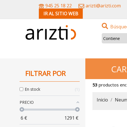
945 25 18 22
arizti@arizti.com
IR AL SITIO WEB
Búsqued
CAR
FILTRAR POR
53
productos en
En stock
1
Inicio
Neum
PRECIO
6
€
1291
€