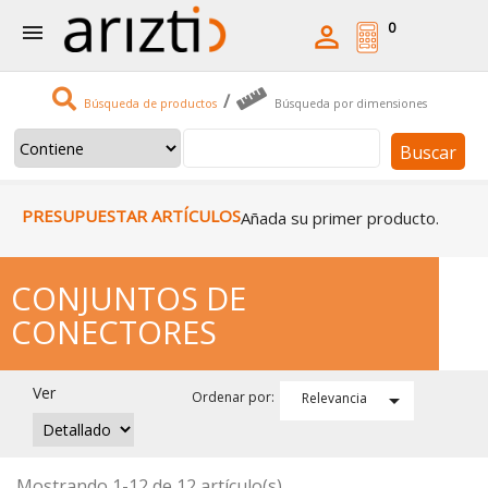
0


/
Búsqueda de productos
Búsqueda por dimensiones
Buscar
PRESUPUESTAR ARTÍCULOS
Añada su primer producto.
CONJUNTOS DE
CONECTORES
Ver

Ordenar por:
Relevancia
Mostrando 1-12 de 12 artículo(s)