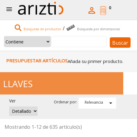
0


/
Búsqueda de productos
Búsqueda por dimensiones
Buscar
PRESUPUESTAR ARTÍCULOS
Añada su primer producto.
LLAVES
Ver

Ordenar por:
Relevancia
Mostrando 1-12 de 635 artículo(s)