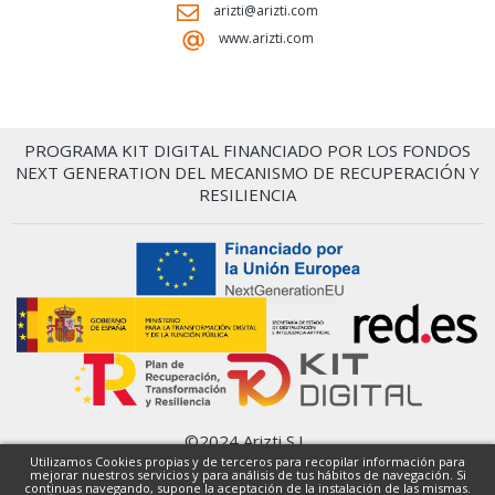
arizti@arizti.com
www.arizti.com
PROGRAMA KIT DIGITAL FINANCIADO POR LOS FONDOS
NEXT GENERATION DEL MECANISMO DE RECUPERACIÓN Y
RESILIENCIA
©2024 Arizti S.L.
Condiciones Generales
Utilizamos Cookies propias y de terceros para recopilar información para
mejorar nuestros servicios y para análisis de tus hábitos de navegación. Si
Política de privacidad
continuas navegando, supone la aceptación de la instalación de las mismas.