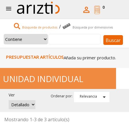
0


/
Búsqueda de productos
Búsqueda por dimensiones
Buscar
PRESUPUESTAR ARTÍCULOS
Añada su primer producto.
UNIDAD INDIVIDUAL
Ver

Ordenar por:
Relevancia
Mostrando 1-3 de 3 artículo(s)