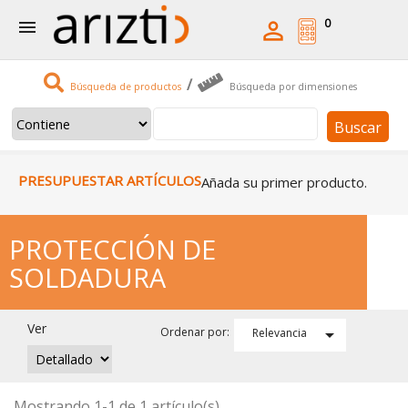
0


/
Búsqueda de productos
Búsqueda por dimensiones
Buscar
PRESUPUESTAR ARTÍCULOS
Añada su primer producto.
PROTECCIÓN DE
SOLDADURA
Ver

Ordenar por:
Relevancia
Mostrando 1-1 de 1 artículo(s)