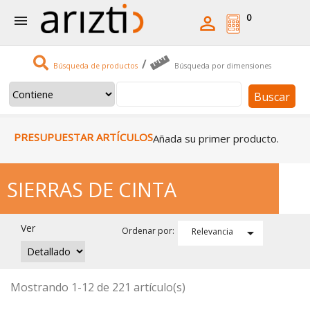
0


/
Búsqueda de productos
Búsqueda por dimensiones
Buscar
PRESUPUESTAR ARTÍCULOS
Añada su primer producto.
SIERRAS DE CINTA
Ver

Ordenar por:
Relevancia
Mostrando 1-12 de 221 artículo(s)