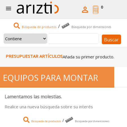
0


/
Búsqueda de productos
Búsqueda por dimensiones
Buscar
PRESUPUESTAR ARTÍCULOS
Añada su primer producto.
EQUIPOS PARA MONTAR
Lamentamos las molestias.
Realice una nueva búsqueda sobre su interés
/
Búsqueda de productos
Búsqueda por dimensiones