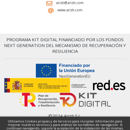
arizti@arizti.com
www.arizti.com
PROGRAMA KIT DIGITAL FINANCIADO POR LOS FONDOS
NEXT GENERATION DEL MECANISMO DE RECUPERACIÓN Y
RESILIENCIA
©2024 Arizti S.L.
Condiciones Generales
Utilizamos Cookies propias y de terceros para recopilar información para
mejorar nuestros servicios y para análisis de tus hábitos de navegación. Si
Política de privacidad
continuas navegando, supone la aceptación de la instalación de las mismas.