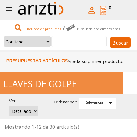
0


/
Búsqueda de productos
Búsqueda por dimensiones
Buscar
PRESUPUESTAR ARTÍCULOS
Añada su primer producto.
LLAVES DE GOLPE
Ver

Ordenar por:
Relevancia
Mostrando 1-12 de 30 artículo(s)