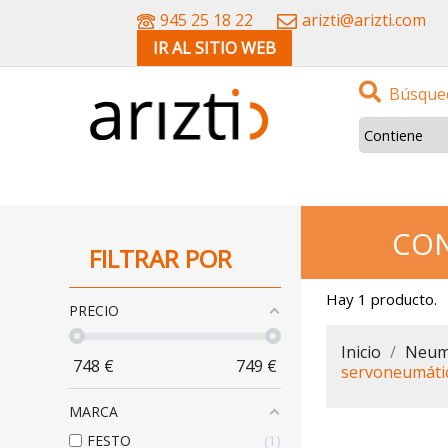
945 25 18 22
arizti@arizti.com
IR AL SITIO WEB
Búsqued
CON
FILTRAR POR
Hay 1 producto.
PRECIO
Inicio
Neum
748
€
749
€
servoneumáti
MARCA
FESTO
1