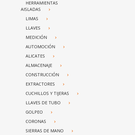
HERRAMIENTAS
AISLADAS

LIMAS

LLAVES

MEDICIÓN

AUTOMOCIÓN

ALICATES

ALMACENAJE

CONSTRUCCIÓN

EXTRACTORES

CUCHILLOS Y TIJERAS

LLAVES DE TUBO

GOLPEO

CORONAS

SIERRAS DE MANO
