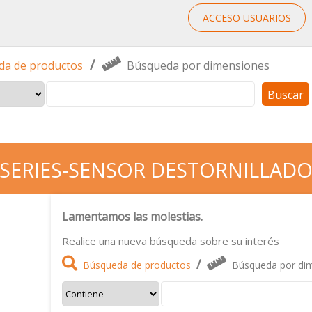
ACCESO USUARIOS
/
a de productos
Búsqueda por dimensiones
Buscar
 SERIES-SENSOR DESTORNILLAD
Lamentamos las molestias.
Realice una nueva búsqueda sobre su interés
/
Búsqueda de productos
Búsqueda por di