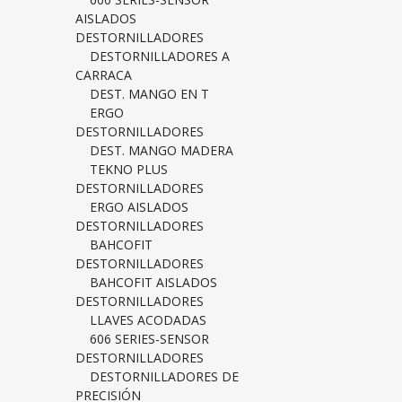
AISLADOS
DESTORNILLADORES
DESTORNILLADORES A
CARRACA
DEST. MANGO EN T
ERGO
DESTORNILLADORES
DEST. MANGO MADERA
TEKNO PLUS
DESTORNILLADORES
ERGO AISLADOS
DESTORNILLADORES
BAHCOFIT
DESTORNILLADORES
BAHCOFIT AISLADOS
DESTORNILLADORES
LLAVES ACODADAS
606 SERIES-SENSOR
DESTORNILLADORES
DESTORNILLADORES DE
PRECISIÓN