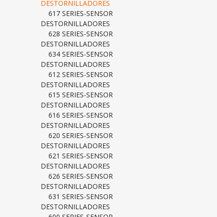
DESTORNILLADORES
617 SERIES-SENSOR
DESTORNILLADORES
628 SERIES-SENSOR
DESTORNILLADORES
634 SERIES-SENSOR
DESTORNILLADORES
612 SERIES-SENSOR
DESTORNILLADORES
615 SERIES-SENSOR
DESTORNILLADORES
616 SERIES-SENSOR
DESTORNILLADORES
620 SERIES-SENSOR
DESTORNILLADORES
621 SERIES-SENSOR
DESTORNILLADORES
626 SERIES-SENSOR
DESTORNILLADORES
631 SERIES-SENSOR
DESTORNILLADORES
600 SERIES-SENSOR