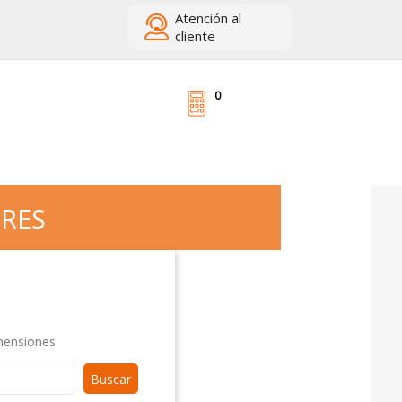
Atención
al
cliente
0
ORES
mensiones
Buscar