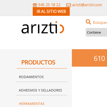
945 25 18 22
arizti@arizti.com
IR AL SITIO WEB
Búsqued
610
PRODUCTOS
RODAMIENTOS
ADHESIVOS Y SELLADORES
HERRAMIENTAS