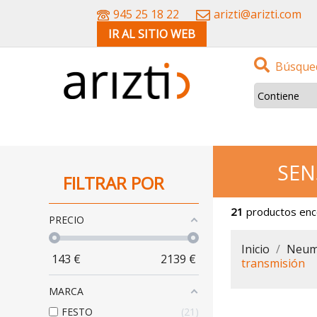
945 25 18 22
arizti@arizti.com
IR AL SITIO WEB
Búsqued
SEN
FILTRAR POR
21
productos en
PRECIO
Inicio
Neum
143
€
2139
€
transmisión
MARCA
FESTO
21