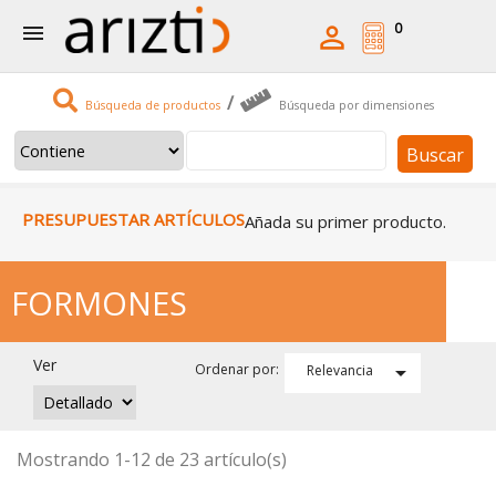
0


/
Búsqueda de productos
Búsqueda por dimensiones
Buscar
PRESUPUESTAR ARTÍCULOS
Añada su primer producto.
FORMONES
Ver

Ordenar por:
Relevancia
Mostrando 1-12 de 23 artículo(s)