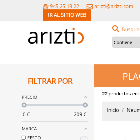
945 25 18 22
arizti@arizti.com
IR AL SITIO WEB
Búsqued
PLA
FILTRAR POR
22
productos en
PRECIO
Inicio
Neum
0
€
209
€
MARCA
FESTO
22