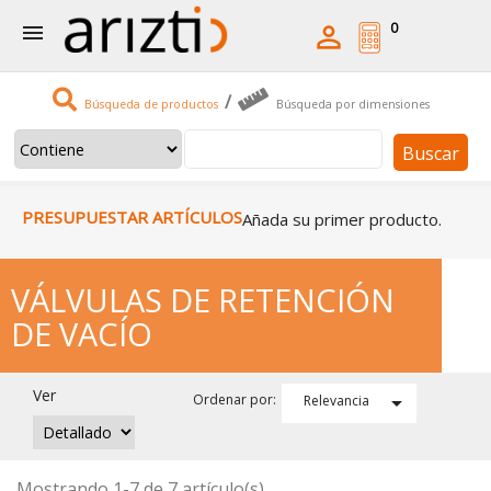
0


/
Búsqueda de productos
Búsqueda por dimensiones
Buscar
PRESUPUESTAR ARTÍCULOS
Añada su primer producto.
VÁLVULAS DE RETENCIÓN
DE VACÍO
Ver

Ordenar por:
Relevancia
Mostrando 1-7 de 7 artículo(s)