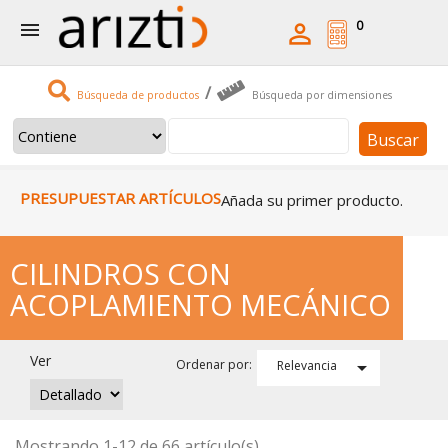
0


/
Búsqueda de productos
Búsqueda por dimensiones
Buscar
PRESUPUESTAR ARTÍCULOS
Añada su primer producto.
CILINDROS CON
ACOPLAMIENTO MECÁNICO
Ver

Ordenar por:
Relevancia
Mostrando 1-12 de 66 artículo(s)