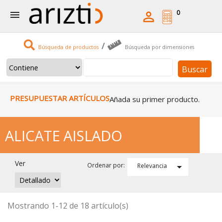
0


/
Búsqueda de productos
Búsqueda por dimensiones
Buscar
PRESUPUESTAR ARTÍCULOS
Añada su primer producto.
ALICATE AISLADO
Ver

Ordenar por:
Relevancia
Mostrando 1-12 de 18 artículo(s)