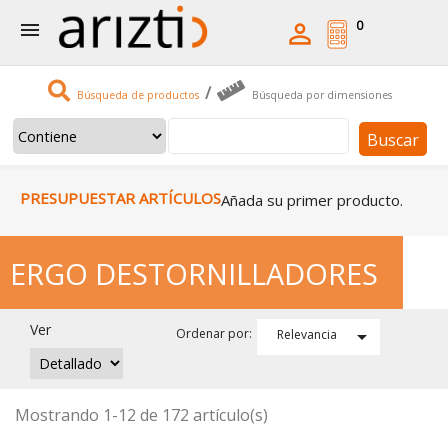
0


/
Búsqueda de productos
Búsqueda por dimensiones
Buscar
PRESUPUESTAR ARTÍCULOS
Añada su primer producto.
ERGO DESTORNILLADORES
Ver

Ordenar por:
Relevancia
Mostrando 1-12 de 172 artículo(s)